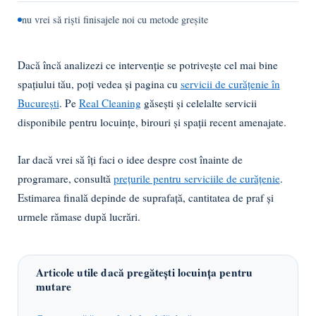
nu vrei să riști finisajele noi cu metode greșite
Dacă încă analizezi ce intervenție se potrivește cel mai bine
spațiului tău, poți vedea și pagina cu
servicii de curățenie în
București
. Pe
Real Cleaning
găsești și celelalte servicii
disponibile pentru locuințe, birouri și spații recent amenajate.
Iar dacă vrei să îți faci o idee despre cost înainte de
programare, consultă
prețurile pentru serviciile de curățenie
.
Estimarea finală depinde de suprafață, cantitatea de praf și
urmele rămase după lucrări.
Articole utile dacă pregătești locuința pentru
mutare