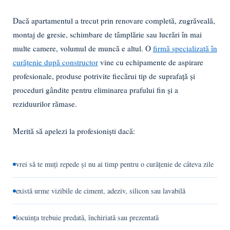
Dacă apartamentul a trecut prin renovare completă, zugrăveală,
montaj de gresie, schimbare de tâmplărie sau lucrări în mai
multe camere, volumul de muncă e altul. O
firmă specializată în
curățenie după constructor
vine cu echipamente de aspirare
profesionale, produse potrivite fiecărui tip de suprafață și
proceduri gândite pentru eliminarea prafului fin și a
reziduurilor rămase.
Merită să apelezi la profesioniști dacă:
vrei să te muți repede și nu ai timp pentru o curățenie de câteva zile
există urme vizibile de ciment, adeziv, silicon sau lavabilă
locuința trebuie predată, închiriată sau prezentată