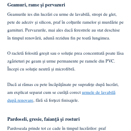
Geamuri, rame și pervazuri
Geamurile ies din lucrări cu urme de lavabilă, stropi de glet,
pete de adeziv și silicon, praf în colțurile ramelor și murdărie pe
garnituri. Pervazurile, mai ales dacă ferestrele au stat deschise
în timpul renovării, adună reziduu fin pe toată lungimea.
O racletă folosită greșit sau o soluție prea concentrată poate lăsa
zgârieturi pe geam și urme permanente pe ramele din PVC.
Începi cu soluție neutră și microfibră.
Dacă ai rămas cu pete încăpățânate pe suprafețe după lucrări,
am explicat separat cum se curăță corect
urmele de lavabilă
după renovare
, fără să forțezi finisajele.
Pardoseli, gresie, faianță și rosturi
Pardoseala prinde tot ce cade în timpul lucrărilor: praf