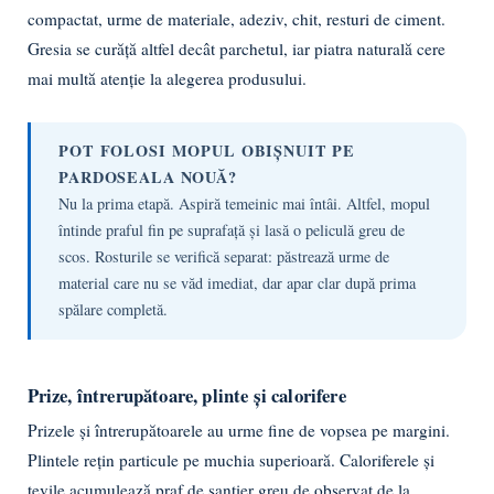
compactat, urme de materiale, adeziv, chit, resturi de ciment.
Gresia se curăță altfel decât parchetul, iar piatra naturală cere
mai multă atenție la alegerea produsului.
POT FOLOSI MOPUL OBIȘNUIT PE
PARDOSEALA NOUĂ?
Nu la prima etapă. Aspiră temeinic mai întâi. Altfel, mopul
întinde praful fin pe suprafață și lasă o peliculă greu de
scos. Rosturile se verifică separat: păstrează urme de
material care nu se văd imediat, dar apar clar după prima
spălare completă.
Prize, întrerupătoare, plinte și calorifere
Prizele și întrerupătoarele au urme fine de vopsea pe margini.
Plintele rețin particule pe muchia superioară. Caloriferele și
țevile acumulează praf de șantier greu de observat de la