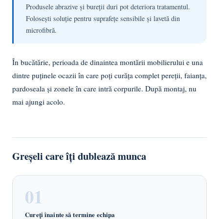
Produsele abrazive și bureții duri pot deteriora tratamentul.
Folosești soluție pentru suprafețe sensibile și lavetă din
microfibră.
În bucătărie, perioada de dinaintea montării mobilierului e una
dintre puținele ocazii în care poți curăța complet pereții, faianța,
pardoseala și zonele în care intră corpurile. După montaj, nu
mai ajungi acolo.
Greșeli care îți dublează munca
Cureți înainte să termine echipa