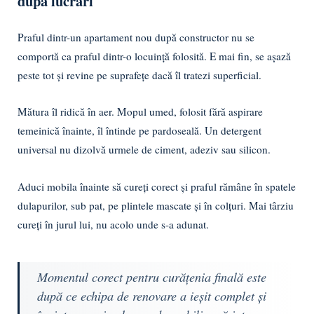
după lucrări
Praful dintr-un apartament nou după constructor nu se
comportă ca praful dintr-o locuință folosită. E mai fin, se așază
peste tot și revine pe suprafețe dacă îl tratezi superficial.
Mătura îl ridică în aer. Mopul umed, folosit fără aspirare
temeinică înainte, îl întinde pe pardoseală. Un detergent
universal nu dizolvă urmele de ciment, adeziv sau silicon.
Aduci mobila înainte să cureți corect și praful rămâne în spatele
dulapurilor, sub pat, pe plintele mascate și în colțuri. Mai târziu
cureți în jurul lui, nu acolo unde s-a adunat.
Momentul corect pentru curățenia finală este
după ce echipa de renovare a ieșit complet și