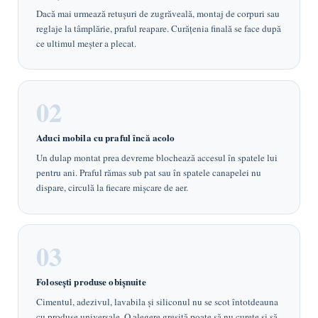
Dacă mai urmează retușuri de zugrăveală, montaj de corpuri sau
reglaje la tâmplărie, praful reapare. Curățenia finală se face după
ce ultimul meșter a plecat.
Aduci mobila cu praful încă acolo
Un dulap montat prea devreme blochează accesul în spatele lui
pentru ani. Praful rămas sub pat sau în spatele canapelei nu
dispare, circulă la fiecare mișcare de aer.
Folosești produse obișnuite
Cimentul, adezivul, lavabila și siliconul nu se scot întotdeauna
cu produse universale. O alegere greșită poate să nu curețe și să