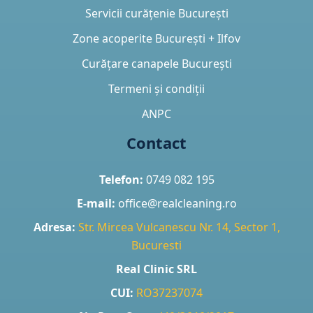
Servicii curățenie București
Zone acoperite București + Ilfov
Curățare canapele București
Termeni și condiții
ANPC
Contact
Telefon:
0749 082 195
E-mail:
office@realcleaning.ro
Adresa:
Str. Mircea Vulcanescu Nr. 14, Sector 1,
Bucuresti
Real Clinic SRL
CUI:
RO37237074