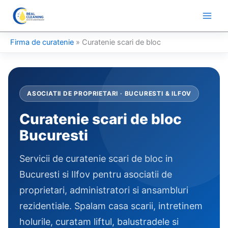
Skip
to
content
Firma de curatenie
»
Curatenie scari de bloc
ASOCIATII DE PROPRIETARI · BUCURESTI & ILFOV
Curatenie scari de bloc
Bucuresti
Servicii de curatenie scari de bloc in
Bucuresti si Ilfov pentru asociatii de
proprietari, administratori si ansambluri
rezidentiale. Spalam casa scarii, intretinem
holurile, curatam liftul, balustradele si