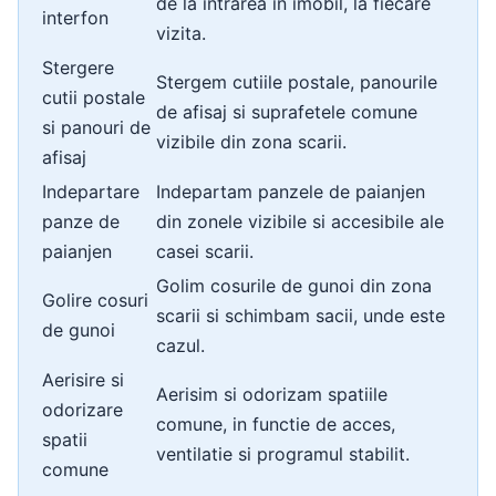
de la intrarea in imobil, la fiecare
interfon
vizita.
Stergere
Stergem cutiile postale, panourile
cutii postale
de afisaj si suprafetele comune
si panouri de
vizibile din zona scarii.
afisaj
Indepartare
Indepartam panzele de paianjen
panze de
din zonele vizibile si accesibile ale
paianjen
casei scarii.
Golim cosurile de gunoi din zona
Golire cosuri
scarii si schimbam sacii, unde este
de gunoi
cazul.
Aerisire si
Aerisim si odorizam spatiile
odorizare
comune, in functie de acces,
spatii
ventilatie si programul stabilit.
comune