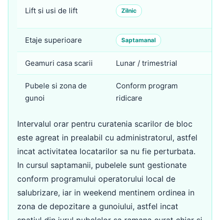
S
Lift si usi de lift
Zilnic
b
Etaje superioare
Ma
Saptamanal
Geamuri casa scarii
Lunar / trimestrial
S
Pubele si zona de
Conform program
S
gunoi
ridicare
go
Intervalul orar pentru curatenia scarilor de bloc
este agreat in prealabil cu administratorul, astfel
incat activitatea locatarilor sa nu fie perturbata.
In cursul saptamanii, pubelele sunt gestionate
conform programului operatorului local de
salubrizare, iar in weekend mentinem ordinea in
zona de depozitare a gunoiului, astfel incat
spatiul din jurul pubelelor sa ramana curat chiar si