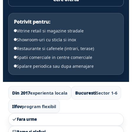
Potrivit pentru:
Vitrine retail si magazine stradale
Showroom-uri cu sticla si inox
Restaurante si cafenele (intrari, terase)
Spatii comerciale in centre comerciale
Spalare periodica sau dupa amenajare
Din 2017
experienta locala
Bucuresti
Sector 1-6
Ilfov
program flexibil
Fara urme
Rame si glafuri