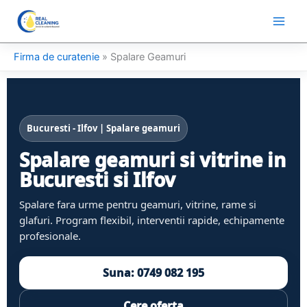
Skip
to
content
Firma de curatenie
»
Spalare Geamuri
Bucuresti - Ilfov | Spalare geamuri
Spalare geamuri si vitrine in
Bucuresti si Ilfov
Spalare fara urme pentru geamuri, vitrine, rame si
glafuri. Program flexibil, interventii rapide, echipamente
profesionale.
Suna: 0749 082 195
Cere oferta