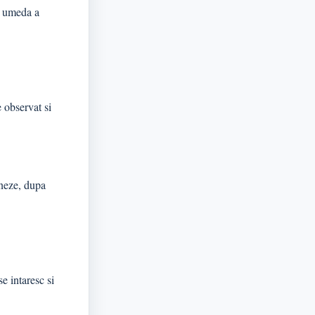
re umeda a
e observat si
oneze, dupa
e intaresc si