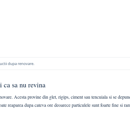
uctii dupa renovare.
i ca sa nu revina
vare. Acesta provine din glet, rigips, ciment sau tencuiala si se depun
poate reaparea dupa cateva ore deoarece particulele sunt foarte fine si r