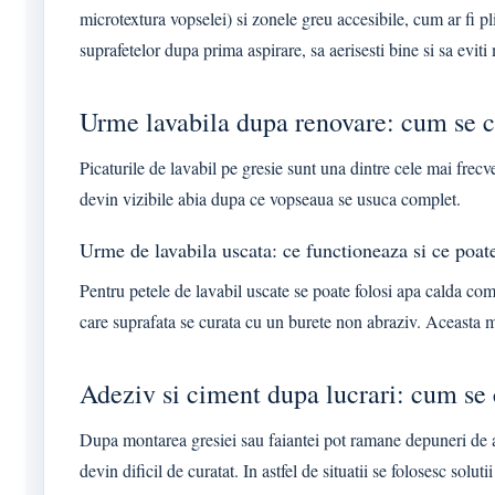
microtextura vopselei) si zonele greu accesibile, cum ar fi pli
suprafetelor dupa prima aspirare, sa aerisesti bine si sa eviti 
Urme lavabila dupa renovare: cum se cu
Picaturile de lavabil pe gresie sunt una dintre cele mai frecv
devin vizibile abia dupa ce vopseaua se usuca complet.
Urme de lavabila uscata: ce functioneaza si ce poate
Pentru petele de lavabil uscate se poate folosi apa calda com
care suprafata se curata cu un burete non abraziv. Aceasta m
Adeziv si ciment dupa lucrari: cum se c
Dupa montarea gresiei sau faiantei pot ramane depuneri de ad
devin dificil de curatat. In astfel de situatii se folosesc solu