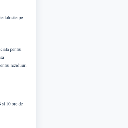
ie folosite pe
eciala pentru
asa
entru reziduuri
 si 10 ore de