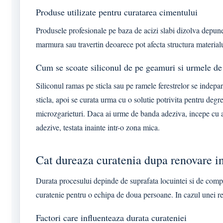
Produse utilizate pentru curatarea cimentului
Produsele profesionale pe baza de acizi slabi dizolva depuneri
marmura sau travertin deoarece pot afecta structura materialu
Cum se scoate siliconul de pe geamuri si urmele de 
Siliconul ramas pe sticla sau pe ramele ferestrelor se indepa
sticla, apoi se curata urma cu o solutie potrivita pentru degr
microzgarieturi. Daca ai urme de banda adeziva, incepe cu ap
adezive, testata inainte intr-o zona mica.
Cat dureaza curatenia dupa renovare i
Durata procesului depinde de suprafata locuintei si de compl
curatenie pentru o echipa de doua persoane. In cazul unei r
Factori care influenteaza durata curateniei