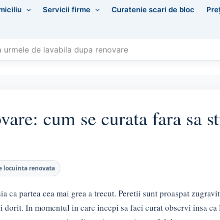
miciliu
Servicii firme
Curatenie scari de bloc
Pre
 urmele de lavabila dupa renovare
are: cum se curata fara sa st
e locuinta renovata
a ca partea cea mai grea a trecut. Peretii sunt proaspat zugraviti
i dorit. In momentul in care incepi sa faci curat observi insa ca 