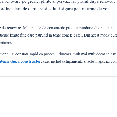
pa renovare pe gresie, plinte si pervaz, iar praful dupa renovar
 ordine clara de curatare si solutii sigure pentru urme de vopsea,
.
de renovare. Materialele de constructie produc murdarie diferita fata d
rticule foarte fine care patrund in toate zonele casei. Din acest motiv cu
etinere.
rtamentul si constata rapid ca procesul dureaza mult mai mult decat se ast
atenie dupa constructor
, care includ echipamente si solutii special co