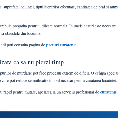
 suprafata locuintei, tipul lucrarilor efectuate, cantitatea de praf si nu
rebuie pregatita pentru utilizare normala. In unele cazuri este necesara s
si obiectele din locuinta.
preturi curatenie
ventii poti consulta pagina de
.
zata ca sa nu pierzi timp
ipurilor de murdarie pot face procesul extrem de dificil. O echipa specia
te care pot reduce semnificativ timpul necesar pentru curatarea locuintei.
curatenie
ti rapid pentru mutare, apelarea la un serviciu profesional de