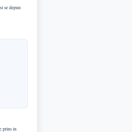
 si se depun
e prins in