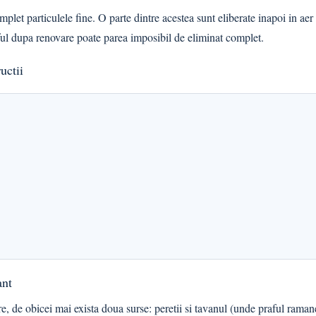
plet particulele fine. O parte dintre acestea sunt eliberate inapoi in aer
aful dupa renovare poate parea imposibil de eliminat complet.
uctii
ant
re, de obicei mai exista doua surse: peretii si tavanul (unde praful raman