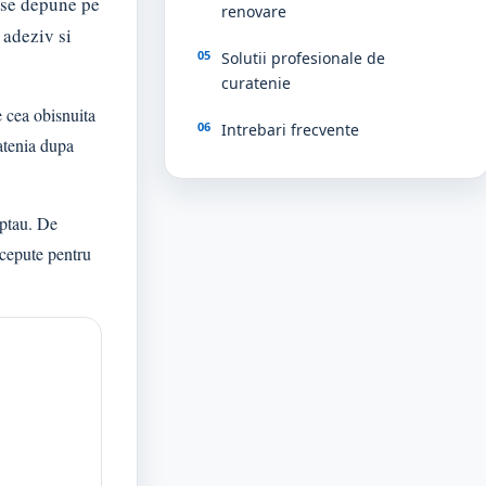
e se depune pe
renovare
 adeziv si
Solutii profesionale de
curatenie
e cea obisnuita
Intrebari frecvente
ratenia dupa
eptau. De
ncepute pentru