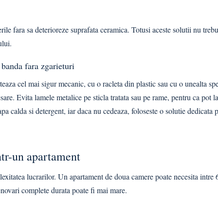
le fara sa deterioreze suprafata ceramica. Totusi aceste solutii nu trebu
lui.
banda fara zgarieturi
rteaza cel mai sigur mecanic, cu o racleta din plastic sau cu o unealta sp
esare. Evita lamele metalice pe sticla tratata sau pe rame, pentru ca pot l
a calda si detergent, iar daca nu cedeaza, foloseste o solutie dedicata p
ntr-un apartament
exitatea lucrarilor. Un apartament de doua camere poate necesita intre 6
enovari complete durata poate fi mai mare.