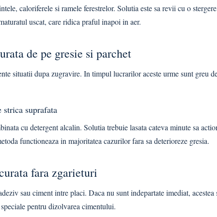
ntele, caloriferele si ramele ferestrelor. Solutia este sa revii cu o sterge
maturatul uscat, care ridica praful inapoi in aer.
rata de pe gresie si parchet
ente situatii dupa zugravire. In timpul lucrarilor aceste urme sunt greu d
 strica suprafata
binata cu detergent alcalin. Solutia trebuie lasata cateva minute sa acti
etoda functioneaza in majoritatea cazurilor fara sa deterioreze gresia.
urata fara zgarieturi
eziv sau ciment intre placi. Daca nu sunt indepartate imediat, acestea s
tii speciale pentru dizolvarea cimentului.