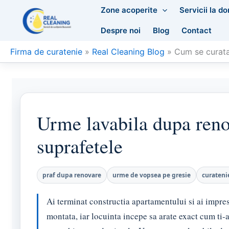
Skip
Zone acoperite
Servicii la do
to
Despre noi
Blog
Contact
content
Firma de curatenie
»
Real Cleaning Blog
»
Cum se curata
Urme lavabila dupa renov
suprafetele
praf dupa renovare
urme de vopsea pe gresie
curateni
Ai terminat constructia apartamentului si ai impresi
montata, iar locuinta incepe sa arate exact cum ti-a