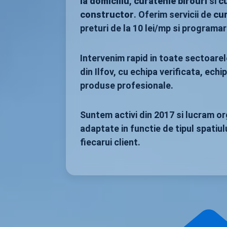
la domiciliu
,
curatenie birouri
si
c
constructor
. Oferim servicii de
cu
preturi de la 10 lei/mp si programar
Intervenim rapid in toate sectoarel
din Ilfov, cu echipa verificata, ec
produse profesionale.
Suntem activi din 2017 si lucram org
adaptate in functie de tipul spatiul
fiecarui client.