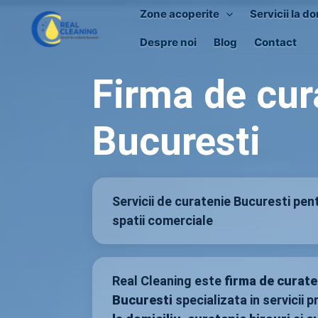
Skip
Zone acoperite
Servicii la do
to
Despre noi
Blog
Contact
content
Firma de cur
Bucuresti
Servicii de curatenie Bucuresti pentr
spatii comerciale
Real Cleaning este
firma de curate
Bucuresti
specializata in servicii 