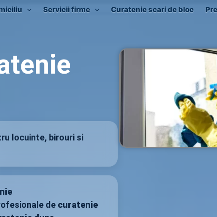
miciliu
Servicii firme
Curatenie scari de bloc
Pre
atenie
u locuinte, birouri si
nie
profesionale de
curatenie