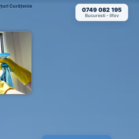
țuri Curățenie
0749 082 195
Bucuresti - Ilfov