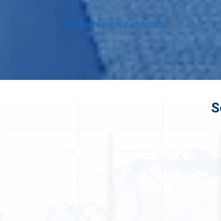
Curatenie dupa constructor
S