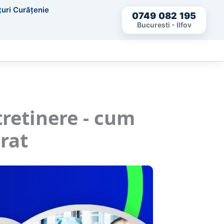
țuri Curățenie
0749 082 195
Bucuresti - Ilfov
tretinere - cum
rat