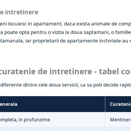
e intretinere
ni locuiesc in apartament, daca exista animale de compan
a poate opta pentru o vizita la doua saptamani, o famili
ptamanala, iar proprietarii de apartamente inchiriate au 
curatenie de intretinere - tabel c
iferente dintre cele doua servicii, ca sa poti decide rapid 
generala
Curateni
ompleta, in profunzime
Mentinere