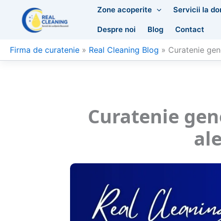
Skip
Zone acoperite
Servicii la do
to
Despre noi
Blog
Contact
content
Firma de curatenie
»
Real Cleaning Blog
»
Curatenie gene
Curatenie gene
al