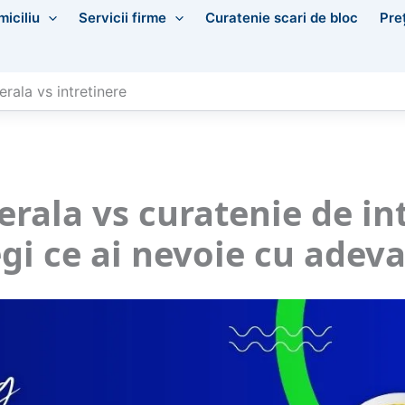
miciliu
Servicii firme
Curatenie scari de bloc
Pre
rala vs intretinere
rala vs curatenie de in
egi ce ai nevoie cu adeva