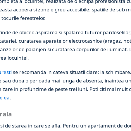
ompleta a locuintei, realizata de o echipa profesionista
asta acopera si zonele greu accesibile: spatiile de sub mob
 tocurile ferestrelor.
nde de obicei: aspirarea si spalarea tuturor pardoselilor,
catariei, curatarea aparatelor electrocasnice (aragaz, hot
anzelor de paianjen si curatarea corpurilor de iluminat. L
ea locuintei.
resti
se recomanda in cateva situatii clare: la schimbar
e sau dupa o perioada mai lunga de absenta, inaintea u
nizare in profunzime de peste trei luni. Poti citi mai mu
de ea
.
rala
 si de starea in care se afla. Pentru un apartament de d