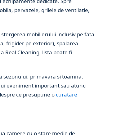
 cu echipamente dedicate. Spre
ila, pervazele, grilele de ventilatie,
 stergerea mobilierului inclusiv pe fata
a, frigider pe exterior), spalarea
a Real Cleaning, lista poate fi
ea sezonului, primavara si toamna,
nui eveniment important sau atunci
lt despre ce presupune o
curatare
oua camere cu o stare medie de