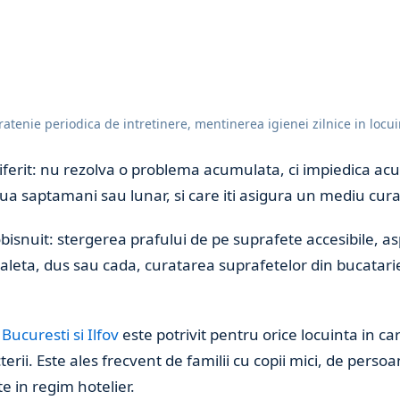
atenie periodica de intretinere, mentinerea igienei zilnice in locu
ferit: nu rezolva o problema acumulata, ci impiedica acumu
a saptamani sau lunar, si care iti asigura un mediu curat
bisnuit: stergerea prafului de pe suprafete accesibile, as
oaleta, dus sau cada, curatarea suprafetelor din bucatarie
Bucuresti si Ilfov
este potrivit pentru orice locuinta in car
rii. Este ales frecvent de familii cu copii mici, de pers
e in regim hotelier.