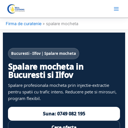
Skip
to
content
Firma de curatenie
»
spalare mocheta
Bucuresti - Ilfov | Spalare mocheta
Spalare mocheta in
Bucuresti si Ilfov
Spalare profesionala mocheta prin injectie-extractie
pentru spatii cu trafic intens. Reducere pete si mirosuri,
program flexibil.
Suna: 0749 082 195
Cere oferta