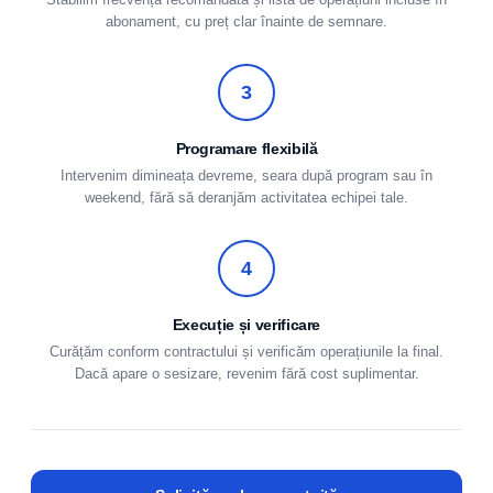
Stabilim frecvența recomandată și lista de operațiuni incluse în
abonament, cu preț clar înainte de semnare.
3
Programare flexibilă
Intervenim dimineața devreme, seara după program sau în
weekend, fără să deranjăm activitatea echipei tale.
4
Execuție și verificare
Curățăm conform contractului și verificăm operațiunile la final.
Dacă apare o sesizare, revenim fără cost suplimentar.