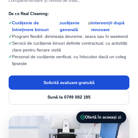
compartimentare și nivelul de trafic.
De ce Real Cleaning:
Curățenie de
,
curățenie
și
intervenții după
întreținere birouri
generală
renovare
Program flexibil: dimineața devreme, seara sau în weekend
Servicii de curățenie birouri definite contractual, cu activități
clare pentru fiecare vizită
Personal de curățenie verificat, cu înlocuitor dacă un coleg
lipsește
Solicită evaluare gratuită
Sună la 0749 082 195
Ofertă în aceeași zi