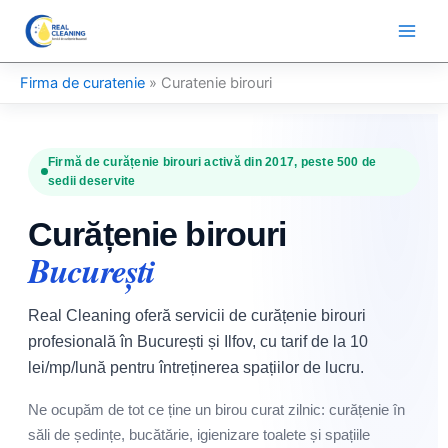
Skip
to
content
Firma de curatenie
»
Curatenie birouri
Firmă de curățenie birouri activă din 2017, peste 500 de
sedii deservite
Curățenie birouri
București
Real Cleaning oferă servicii de curățenie birouri
profesională în București și Ilfov, cu tarif de la 10
lei/mp/lună pentru întreținerea spațiilor de lucru.
Ne ocupăm de tot ce ține un birou curat zilnic: curățenie în
săli de ședințe, bucătărie, igienizare toalete și spațiile