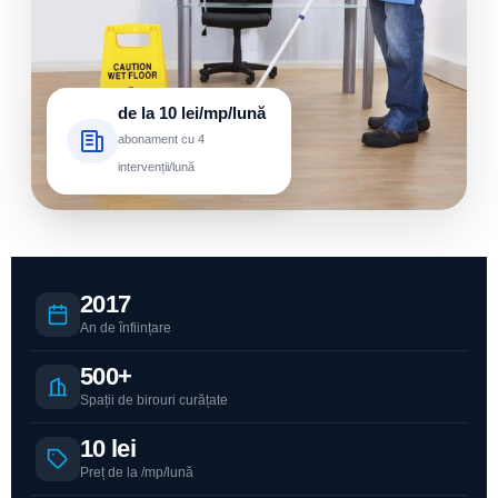
de la 10 lei/mp/lună
abonament cu 4
intervenții/lună
2017
An de înființare
500+
Spații de birouri curățate
10 lei
Preț de la /mp/lună