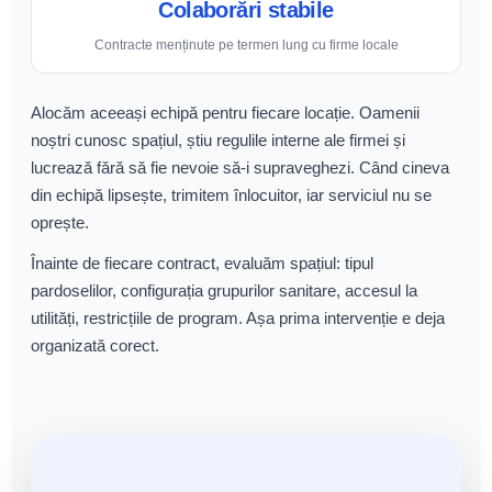
Colaborări stabile
Contracte menținute pe termen lung cu firme locale
Alocăm aceeași echipă pentru fiecare locație. Oamenii
noștri cunosc spațiul, știu regulile interne ale firmei și
lucrează fără să fie nevoie să-i supraveghezi. Când cineva
din echipă lipsește, trimitem înlocuitor, iar serviciul nu se
oprește.
Înainte de fiecare contract, evaluăm spațiul: tipul
pardoselilor, configurația grupurilor sanitare, accesul la
utilități, restricțiile de program. Așa prima intervenție e deja
organizată corect.